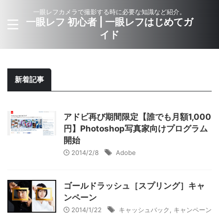
一眼レフカメラで撮影する時に必要な知識など紹介。
一眼レフ 初心者 | 一眼レフはじめてガ
イド
新着記事
アドビ再び期間限定【誰でも月額1,000
円】Photoshop写真家向けプログラム
開始
2014/2/8
Adobe
ゴールドラッシュ［スプリング］キャ
ンペーン
2014/1/22
キャッシュバック
,
キャンペーン