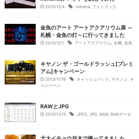
2013/12/4
nohana
,
フォトブック
金魚のアート アートアクアリウム展 ～
札幌・金魚の灯～に行ってきました
2013/12/1
アートアクアリウム
,
水槽
,
金魚
キヤノン ザ・ゴールドラッシュ[プレミ
アム]キャンペーン
2013/11/18
キャッシュバック
,
キヤノン
,
キ
ャンペーン
RAWとJPG
2013/11/13
JPEG
,
JPG
,
RAW
,
RAWデータ
北大イチョウ並木で撮ってきました