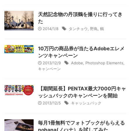
天然記念物の丹頂鶴を撮りに行ってき
た
2014/1/8
タンチョウ
,
野鳥
,
鶴
10万円の商品券が当たるAdobeエレメ
ンツキャンペーン
2013/12/9
Adobe
,
Photoshop Elements
,
キャンペーン
【期間延長】PENTAX最大7000円キャ
ッシュバックのキャンペーンを開始
2013/12/5
キャッシュバック
毎月1冊無料でフォトブックがもらえる
nohana(ノハナ）を試してみた