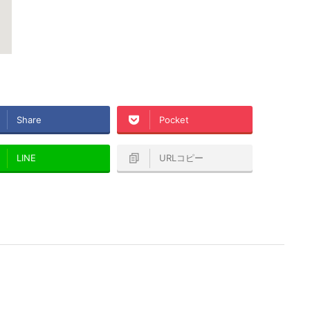
Share
Pocket
LINE
URLコピー