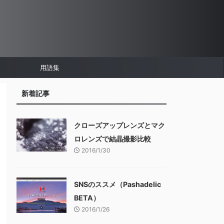
用語集
新着記事
クローズアップレンズとマク
ロレンズで結晶撮影比較
2016/1/30
SNSのススメ（Pashadelic
BETA）
2016/1/26