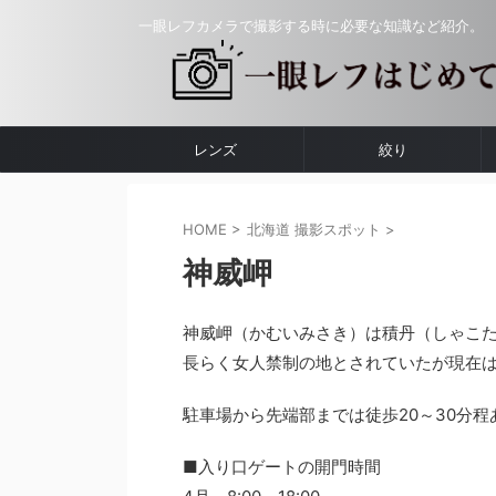
一眼レフカメラで撮影する時に必要な知識など紹介。
レンズ
絞り
HOME
>
北海道 撮影スポット
>
神威岬
神威岬（かむいみさき）は積丹（しゃこ
長らく女人禁制の地とされていたが現在
駐車場から先端部までは徒歩20～30分
■入り口ゲートの開門時間