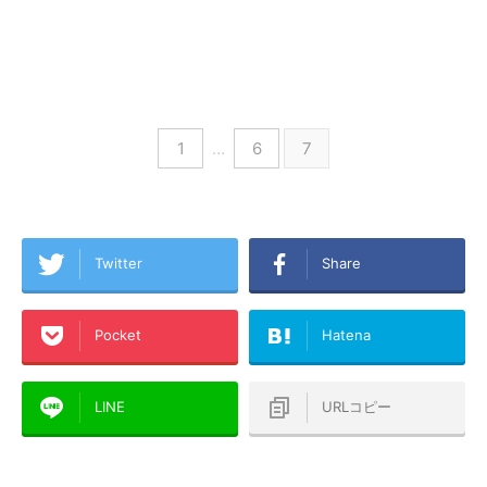
1
…
6
7
Twitter
Share
Pocket
Hatena
LINE
URLコピー