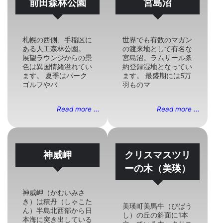
前田森林公園
宮島沼
札幌の西側、手稲区に
世界でも有数のマガン
ある人工森林公園。
の渡来地として有名な
展望ラウンジからの景
宮島沼。ラムサール条
色は異国情緒溢れてい
約登録湿地となってい
ます。 夏季はパーク
ます。 最盛期には5万
ゴルフやバ
羽ものマ
Read more ...
Read more ...
神威岬
クリスマスツリ
ーの木（美瑛）
神威岬（かむいみさ
き）は積丹（しゃこた
美瑛町美馬牛（びばう
ん）半島北西部から日
し）の丘の斜面に1本
本海に突き出している