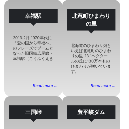
幸福駅
北竜町ひまわり
の里
2013.2月 1970年代に
「愛の国から幸福へ」
北海道のひまわり畑と
のフレーズでブームと
いえば北竜町のひまわ
なった旧国鉄広尾線・
りの里 23.1ヘクター
幸福駅（こうふくえき
ルの丘に130万本もの
ひまわりが咲いていま
す。
Read more ...
Read more ...
三国峠
豊平峡ダム