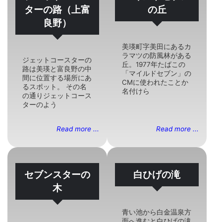
ターの路（上富
の丘
良野）
美瑛町字美田にあるカ
ラマツの防風林がある
ジェットコースターの
丘。1977年たばこの
路は美瑛と富良野の中
「マイルドセブン」の
間に位置する場所にあ
CMに使われたことか
るスポット。 その名
名付けら
の通りジェットコース
ターのよう
Read more ...
Read more ...
セブンスターの
白ひげの滝
木
青い池から白金温泉方
面へ進むと白ひげの滝