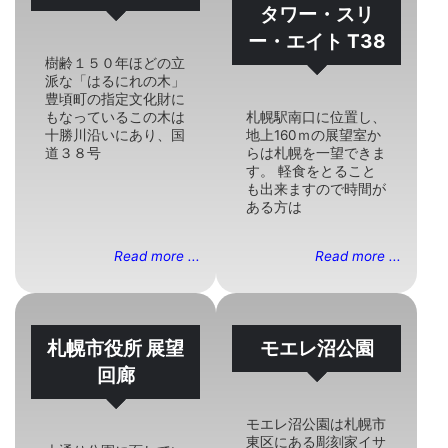
タワー・スリ
ー・エイト T38
樹齢１５０年ほどの立
派な「はるにれの木」
豊頃町の指定文化財に
もなっているこの木は
札幌駅南口に位置し、
十勝川沿いにあり、国
地上160ｍの展望室か
道３８号
らは札幌を一望できま
す。 軽食をとること
も出来ますので時間が
ある方は
Read more ...
Read more ...
札幌市役所 展望
モエレ沼公園
回廊
モエレ沼公園は札幌市
東区にある彫刻家イサ