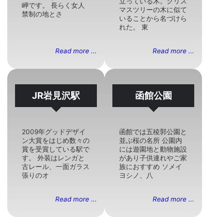
立っている木。クリス
岬です。 長らく女人
マスツリーの木に似て
禁制の地とさ
いることから名づけら
れた。 東
Read more ...
Read more ...
JR岩見沢駅
函館公園
2009年グッドデザイ
函館では五稜郭公園と
ン大賞をはじめ数々の
並ぶ桜の名所 公園内
賞を受賞している駅で
には遊園地と動物施設
す。 外装はレンガと
があり子供連れやご家
古レール、一面ガラス
族におすすめ ソメイ
張りのオ
ヨシノ、八
Read more ...
Read more ...