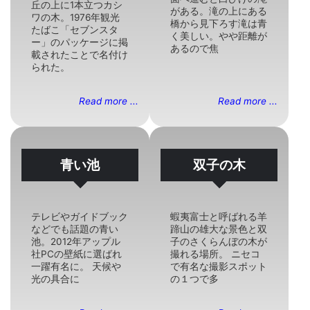
丘の上に1本立つカシ
がある。滝の上にある
ワの木。1976年観光
橋から見下ろす滝は青
たばこ「セブンスタ
く美しい。やや距離が
ー」のパッケージに掲
あるので焦
載されたことで名付け
られた。
Read more ...
Read more ...
青い池
双子の木
テレビやガイドブック
蝦夷富士と呼ばれる羊
などでも話題の青い
蹄山の雄大な景色と双
池。2012年アップル
子のさくらんぼの木が
社PCの壁紙に選ばれ
撮れる場所。 ニセコ
一躍有名に。 天候や
で有名な撮影スポット
光の具合に
の１つで多