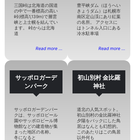
三国峠は北海道の国道
豊平峡ダム（ほうへい
の中で一番標高の高い
きょうダム）は札幌市
峠(標高1,139m)で層雲
南区定山渓にあり紅葉
峡と上士幌を結んでい
の名所。 アクセスに
ます。 峠からは北海
はトンネル入口にある
道
冷水駐車場
Read more ...
Read more ...
サッポロガーデ
初山別村 金比羅
ンパーク
神社
サッポロガーデンパー
道北の人気スポット。
クは、サッポロビール
初山別村の金比羅神社
園やサッポロビール博
夕陽をバックにした鳥
物館などの建造物が集
居はなんとも幻想的。
まった地区の名称。
このあたりはこの鳥居
冬になると
以外何も