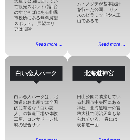
大通り公園に面してい
ム・ノグチが基本設計
て観光スポット時計台
を行った公園。 ガラ
のすぐそばにある札幌
スのピラミッドや人工
市役所にある無料展望
山であるモ
スポット。 展望エリ
アは19階
Read more ...
Read more ...
白い恋人パーク
北海道神宮
白い恋人パークは、北
円山公園に隣接してい
海道のお土産では全国
る札幌市中央区にある
的に有名な「白い恋
神社。北海道唯一の官
人」の製造工場や体験
幣大社で明治天皇も祭
工房、コンサドーレ札
られている。 春には
幌の総合サッ
表参道一面
Read more ...
Read more ...