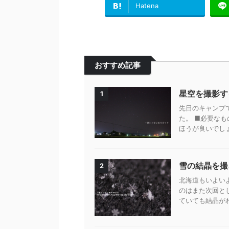
Hatena
おすすめ記事
星空を撮影す
1
先日のキャンプ
た。 ■必要なも
ほうが良いでしょ
雪の結晶を撮
2
北海道もいよい
のはまた次回と
ていても結晶がわ