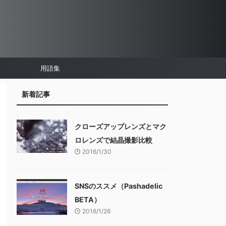
用語集
新着記事
クローズアップレンズとマク
ロレンズで結晶撮影比較
2016/1/30
SNSのススメ（Pashadelic
BETA）
2016/1/26