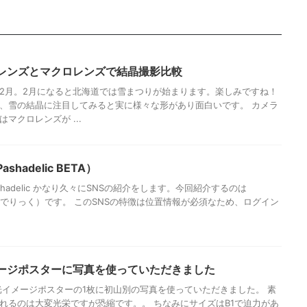
レンズとマクロレンズで結晶撮影比較
2月。2月になると北海道では雪まつりが始まります。楽しみですね！
、雪の結晶に注目してみると実に様々な形があり面白いです。 カメラ
マクロレンズが ...
shadelic BETA）
 Pashadelic かなり久々にSNSの紹介をします。今回紹介するのは
（ぱしゃでりっく）です。 このSNSの特徴は位置情報が必須なため、ログイン
ージポスターに写真を使っていただきました
観光イメージポスターの1枚に初山別の写真を使っていただきました。 素
れるのは大変光栄ですが恐縮です。。 ちなみにサイズはB1で迫力があ