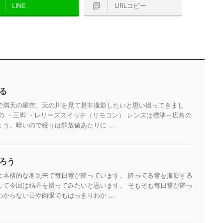
LINE
URLコピー
る
で満天の星空、天の川を見て是非撮影したいと思い撮ってきまし
の ・三脚 ・レリーズスイッチ（リモコン） レンズは標準～広角の
う。暗いので絞りは解放値あたりに ...
ろう
よ本格的な冬到来で毎日雪が降っています。 降ってる雪を撮影する
して今回は結晶を撮ってみたいと思います。 そもそも毎日雪が降っ
からない日や肉眼でもはっきりわか ...