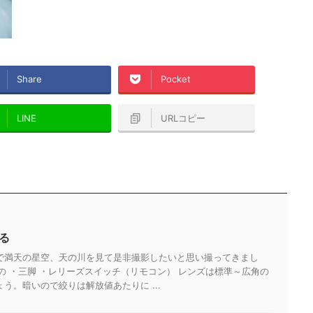
Share
Pocket
LINE
URLコピー
る
で満天の星空、天の川を見て是非撮影したいと思い撮ってきまし
の ・三脚 ・レリーズスイッチ（リモコン） レンズは標準～広角の
う。暗いので絞りは解放値あたりに ...