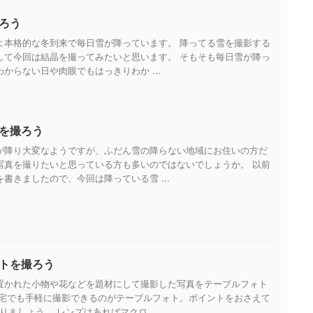
ろう
よ本格的な冬到来で毎日雪が降っています。 降ってる雪を撮影する
して今回は結晶を撮ってみたいと思います。 そもそも毎日雪が降っ
からない日や肉眼でもはっきりわか ...
を撮ろう
が降り大変なようですが、ふだん雪の降らない地域にお住いの方だ
写真を撮りたいと思っている方も多いのではないでしょうか。 以前
書きましたので、今回は降っている雪 ...
トを撮ろう
置かれた小物や花などを題材にして撮影した写真をテーブルフォト
自宅でも手軽に撮影できるのがテーブルフォト。ポイントをおさえて
りましょう。 レンズはあればマクロ ...