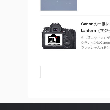
Canonの一眼
Lantern（
少し前になりますが6
クランタンはCan
ランタンを入れると通 