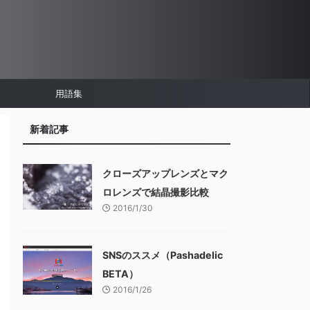
用語集
新着記事
クローズアップレンズとマク
ロレンズで結晶撮影比較
2016/1/30
SNSのススメ（Pashadelic
BETA）
2016/1/26