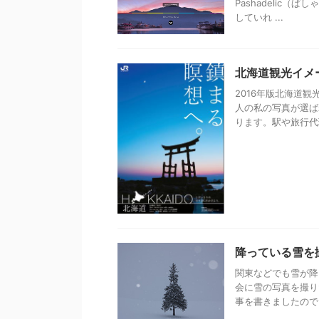
Pashadelic
していれ ...
北海道観光イメ
2016年版北海道
人の私の写真が選ば
ります。駅や旅行代理
降っている雪を
関東などでも雪が降
会に雪の写真を撮り
事を書きましたので、