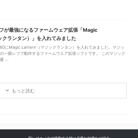
レフが最強になるファームウェア拡張「Magic
マジックランタン）」を入れてみました
DにMagic Lantern（マジックランタン）を入れてみました。マジッ
onの一眼レフで動作するファームウエア拡張ソフトです。 このマジック
...
もっと読む