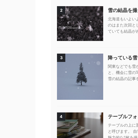
雪の結晶を撮
2
北海道もいよい
のはまた次回と
ていても結晶がわ
降っている雪
3
関東などでも雪
と、機会に雪の
雪の結晶の記事を
テーブルフォ
4
テーブルの上に
と呼びます。 
魅力的な1枚を撮