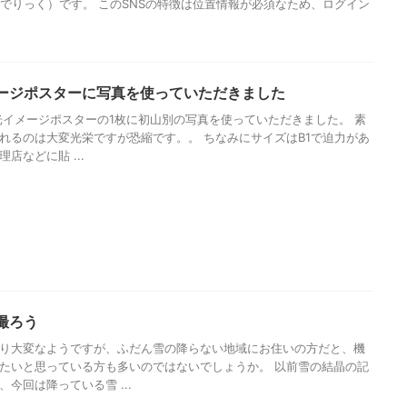
（ぱしゃでりっく）です。 このSNSの特徴は位置情報が必須なため、ログイン
ージポスターに写真を使っていただきました
観光イメージポスターの1枚に初山別の写真を使っていただきました。 素
れるのは大変光栄ですが恐縮です。。 ちなみにサイズはB1で迫力があ
店などに貼 ...
撮ろう
り大変なようですが、ふだん雪の降らない地域にお住いの方だと、機
たいと思っている方も多いのではないでしょうか。 以前雪の結晶の記
今回は降っている雪 ...