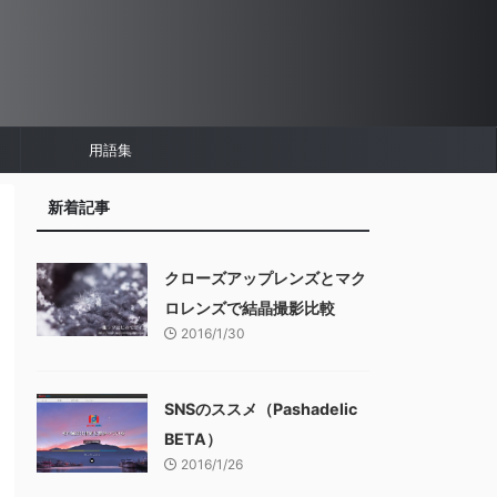
用語集
新着記事
クローズアップレンズとマク
ロレンズで結晶撮影比較
2016/1/30
SNSのススメ（Pashadelic
BETA）
2016/1/26