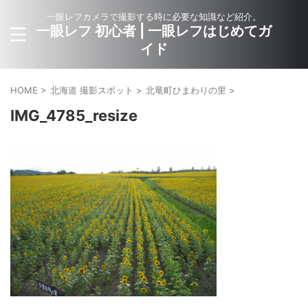
一眼レフカメラで撮影する時に必要な知識など紹介。
一眼レフ 初心者 | 一眼レフはじめてガ
イド
HOME
>
北海道 撮影スポット
>
北竜町ひまわりの里
>
IMG_4785_resize