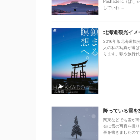
Pashadelic
していれ ...
北海道観光イメ
2016年版北海道
人の私の写真が選ば
ります。駅や旅行代理
降っている雪を
関東などでも雪が降
会に雪の写真を撮り
事を書きましたので、