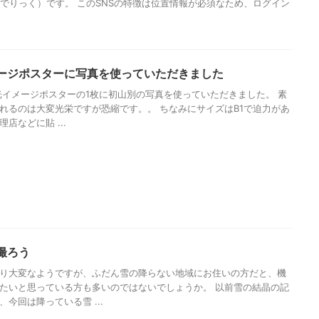
（ぱしゃでりっく）です。 このSNSの特徴は位置情報が必須なため、ログイン
ージポスターに写真を使っていただきました
観光イメージポスターの1枚に初山別の写真を使っていただきました。 素
れるのは大変光栄ですが恐縮です。。 ちなみにサイズはB1で迫力があ
店などに貼 ...
撮ろう
り大変なようですが、ふだん雪の降らない地域にお住いの方だと、機
たいと思っている方も多いのではないでしょうか。 以前雪の結晶の記
今回は降っている雪 ...