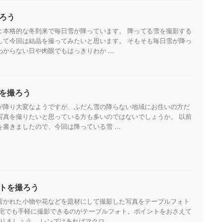
ろう
よ本格的な冬到来で毎日雪が降っています。 降ってる雪を撮影する
して今回は結晶を撮ってみたいと思います。 そもそも毎日雪が降っ
からない日や肉眼でもはっきりわか ...
を撮ろう
が降り大変なようですが、ふだん雪の降らない地域にお住いの方だ
写真を撮りたいと思っている方も多いのではないでしょうか。 以前
書きましたので、今回は降っている雪 ...
トを撮ろう
置かれた小物や花などを題材にして撮影した写真をテーブルフォト
自宅でも手軽に撮影できるのがテーブルフォト。ポイントをおさえて
りましょう。 レンズはあればマクロ ...