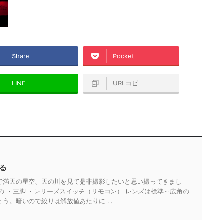
Share
Pocket
LINE
URLコピー
る
で満天の星空、天の川を見て是非撮影したいと思い撮ってきまし
の ・三脚 ・レリーズスイッチ（リモコン） レンズは標準～広角の
う。暗いので絞りは解放値あたりに ...