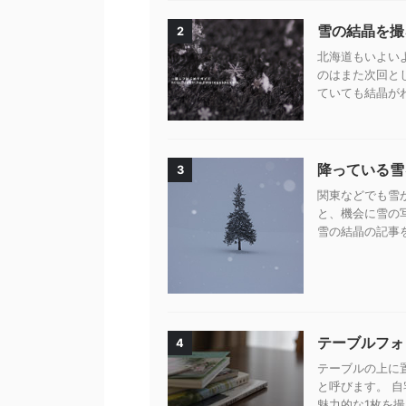
雪の結晶を撮
2
北海道もいよい
のはまた次回と
ていても結晶がわ
降っている雪
3
関東などでも雪
と、機会に雪の
雪の結晶の記事を
テーブルフォ
4
テーブルの上に
と呼びます。 
魅力的な1枚を撮