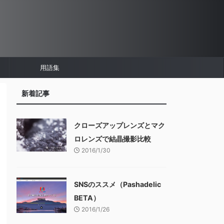
用語集
新着記事
クローズアップレンズとマク
ロレンズで結晶撮影比較
2016/1/30
SNSのススメ（Pashadelic
BETA）
2016/1/26