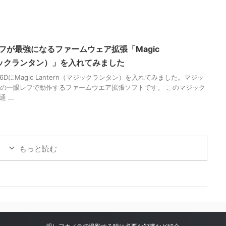
レフが最強になるファームウェア拡張「Magic
マジックランタン）」を入れてみました
DにMagic Lantern（マジックランタン）を入れてみました。マジッ
onの一眼レフで動作するファームウエア拡張ソフトです。 このマジック
...
もっと読む