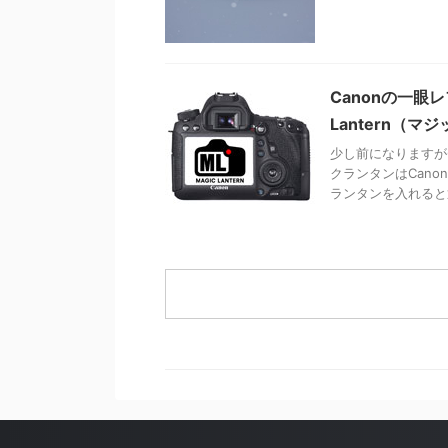
Canonの一眼
Lantern（
少し前になりますが6
クランタンはCan
ランタンを入れると通 