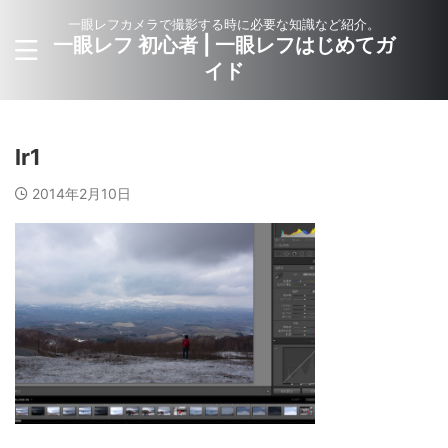
一眼レフカメラで撮影する時に必要な知識など紹介。
一眼レフ 初心者 | 一眼レフはじめてガ
イド
lr1
2014年2月10日