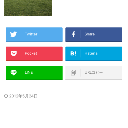
Twitter
Share
Pocket
Hatena
LINE
URLコピー
2012年5月24日