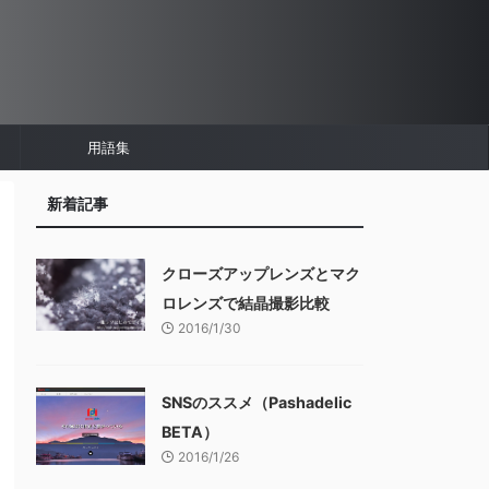
用語集
新着記事
クローズアップレンズとマク
ロレンズで結晶撮影比較
2016/1/30
SNSのススメ（Pashadelic
BETA）
2016/1/26