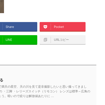
Share
Pocket
LINE
URLコピー
る
で満天の星空、天の川を見て是非撮影したいと思い撮ってきまし
の ・三脚 ・レリーズスイッチ（リモコン） レンズは標準～広角の
う。暗いので絞りは解放値あたりに ...