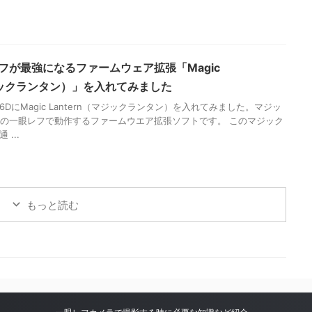
レフが最強になるファームウェア拡張「Magic
マジックランタン）」を入れてみました
DにMagic Lantern（マジックランタン）を入れてみました。マジッ
onの一眼レフで動作するファームウエア拡張ソフトです。 このマジック
...
もっと読む