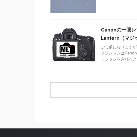
Canonの一眼
Lantern（
少し前になりますが6
クランタンはCan
ランタンを入れると通 