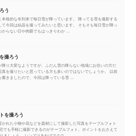
ろう
よ本格的な冬到来で毎日雪が降っています。 降ってる雪を撮影する
して今回は結晶を撮ってみたいと思います。 そもそも毎日雪が降っ
からない日や肉眼でもはっきりわか ...
を撮ろう
が降り大変なようですが、ふだん雪の降らない地域にお住いの方だ
写真を撮りたいと思っている方も多いのではないでしょうか。 以前
書きましたので、今回は降っている雪 ...
トを撮ろう
置かれた小物や花などを題材にして撮影した写真をテーブルフォト
自宅でも手軽に撮影できるのがテーブルフォト。ポイントをおさえて
りましょう。 レンズはあればマクロ ...