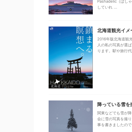
Pashadelic
していれ ...
北海道観光イメ
2016年版北海道
人の私の写真が選ば
ります。駅や旅行代理
降っている雪を
関東などでも雪が降
会に雪の写真を撮り
事を書きましたので、