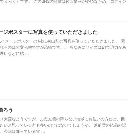
（ぱしゃでりっく）です。 このSNSの特徴は位置情報が必須なため、ログイン
ージポスターに写真を使っていただきました
観光イメージポスターの1枚に初山別の写真を使っていただきました。 素
れるのは大変光栄ですが恐縮です。。 ちなみにサイズはB1で迫力があ
店などに貼 ...
撮ろう
り大変なようですが、ふだん雪の降らない地域にお住いの方だと、機
たいと思っている方も多いのではないでしょうか。 以前雪の結晶の記
今回は降っている雪 ...