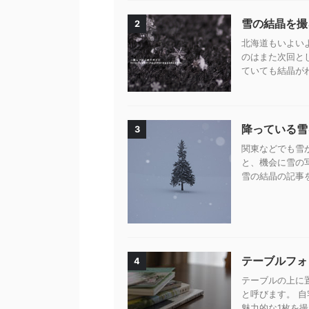
雪の結晶を撮
2
北海道もいよい
のはまた次回と
ていても結晶がわ
降っている雪
3
関東などでも雪
と、機会に雪の
雪の結晶の記事を
テーブルフォ
4
テーブルの上に
と呼びます。 
魅力的な1枚を撮