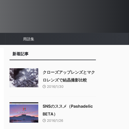
用語集
新着記事
クローズアップレンズとマク
ロレンズで結晶撮影比較
2016/1/30
SNSのススメ（Pashadelic
BETA）
2016/1/26